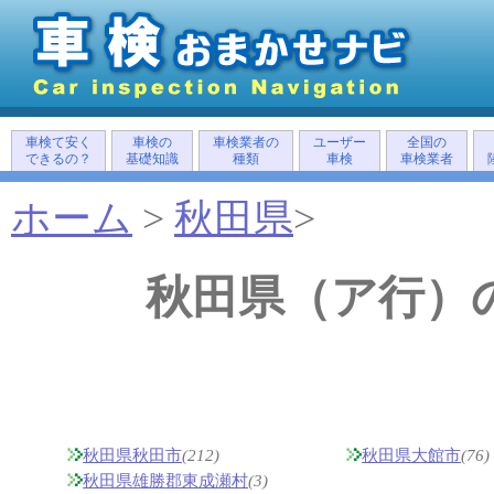
車検て安く
車検の
車検業者の
ユーザー
全国の
できるの？
基礎知識
種類
車検
車検業者
ホーム
>
秋田県
>
秋田県（ア行）
秋田県秋田市
(212)
秋田県大館市
(76)
秋田県雄勝郡東成瀬村
(3)