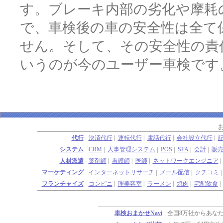
す。ブレーキ内部の劣化や摩耗
で、車検後の車の安全性は全て
せん。そして、その安全性の責
いうのが今のユーザー車検です
代行
決済代行
|
運転代行
|
電話代行
|
会社設立代行
|
システム
CRM
|
人事管理システム
|
POS
|
SFA
|
会計
|
販
人材派遣
薬剤師
|
看護師
|
医師
|
ネットワークエンジニア
マーケティング
インターネットリサーチ
|
メール配信
|
クチコミ
フランチャイズ
コンビニ
|
理美容室
|
ラーメン
|
焼肉
|
宅配飲食
車検おまかせNavi
全国8万社からあな