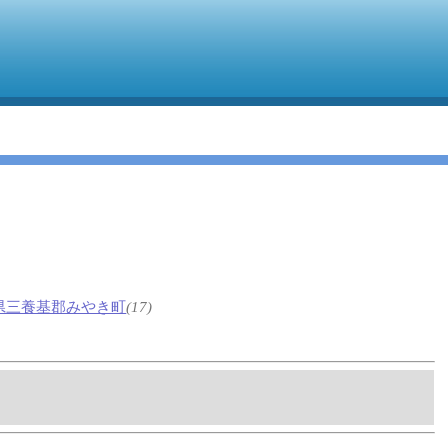
県三養基郡みやき町
(17)