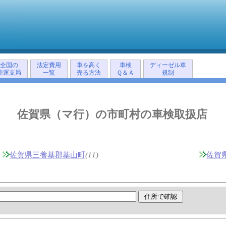
全国の
法定費用
車を高く
車検
ディーゼル車
陸運支局
一覧
売る方法
Ｑ＆Ａ
規制
佐賀県（マ行）の市町村の車検取扱店
佐賀県三養基郡基山町
(11)
佐賀