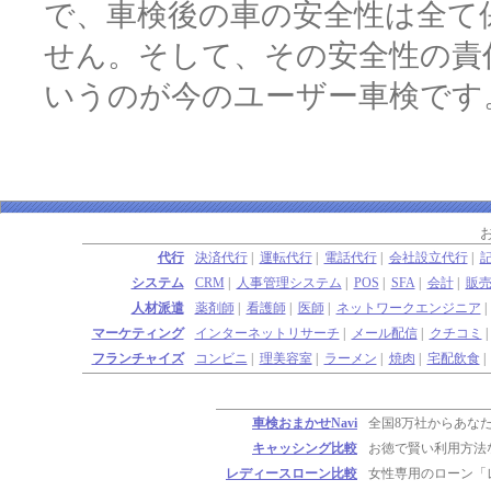
で、車検後の車の安全性は全て
せん。そして、その安全性の責
いうのが今のユーザー車検です
代行
決済代行
|
運転代行
|
電話代行
|
会社設立代行
|
システム
CRM
|
人事管理システム
|
POS
|
SFA
|
会計
|
販
人材派遣
薬剤師
|
看護師
|
医師
|
ネットワークエンジニア
マーケティング
インターネットリサーチ
|
メール配信
|
クチコミ
フランチャイズ
コンビニ
|
理美容室
|
ラーメン
|
焼肉
|
宅配飲食
車検おまかせNavi
全国8万社からあな
キャッシング比較
お徳で賢い利用方法
レディースローン比較
女性専用のローン「