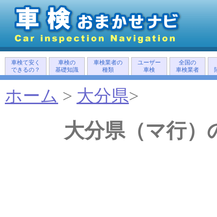
車検て安く
車検の
車検業者の
ユーザー
全国の
できるの？
基礎知識
種類
車検
車検業者
ホーム
>
大分県
>
大分県（マ行）