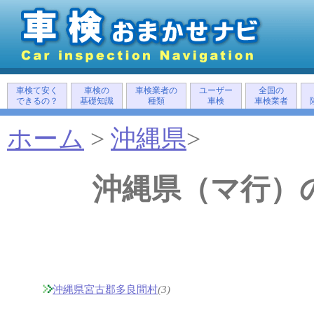
車検て安く
車検の
車検業者の
ユーザー
全国の
できるの？
基礎知識
種類
車検
車検業者
ホーム
>
沖縄県
>
沖縄県（マ行）
沖縄県宮古郡多良間村
(3)