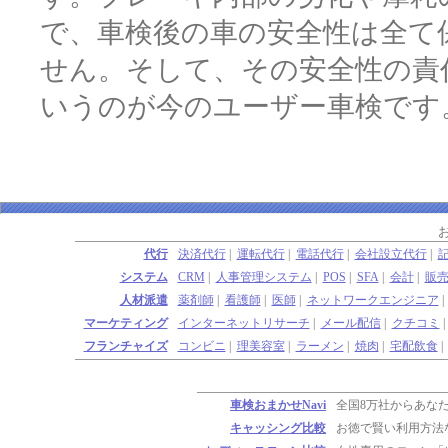
で、車検後の車の安全性は全て
せん。そして、その安全性の責
いうのが今のユーザー車検です
代行
決済代行
|
運転代行
|
電話代行
|
会社設立代行
|
システム
CRM
|
人事管理システム
|
POS
|
SFA
|
会計
|
販
人材派遣
薬剤師
|
看護師
|
医師
|
ネットワークエンジニア
マーケティング
インターネットリサーチ
|
メール配信
|
クチコミ
フランチャイズ
コンビニ
|
理美容室
|
ラーメン
|
焼肉
|
宅配飲食
車検おまかせNavi
全国8万社からあな
キャッシング比較
お徳で賢い利用方法